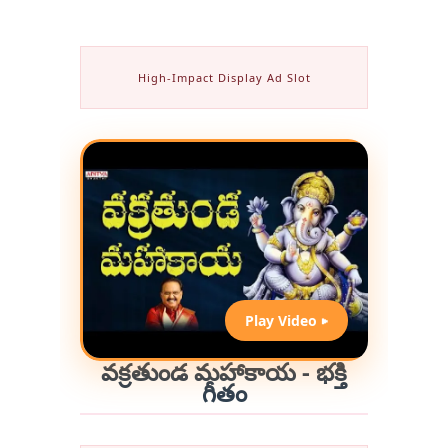
High-Impact Display Ad Slot
Play Video ▶
వక్రతుండ మహాకాయ - భక్తి
గీతం