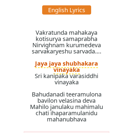
English Lyrics
Vakratunda mahakaya
kotisurya samaprabha
Nirvighnam kurumedeva
sarvakaryeshu sarvada….
Jaya jaya shubhakara
vinayaka
Sri kanipaka varasiddhi
vinayaka
Bahudanadi teeramulona
bavilon velasina deva
Mahilo janulaku mahimalu
chati ihaparamulanidu
mahanubhava