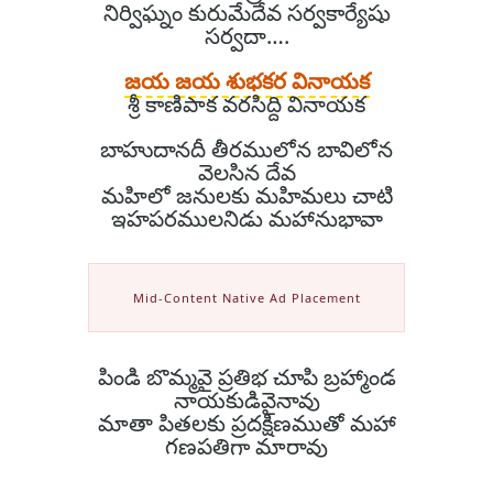
నిర్విఘ్నం కురుమేదేవ సర్వకార్యేషు
సర్వదా….
జయ జయ శుభకర వినాయక
శ్రీ కాణిపాక వరసిద్ది వినాయక
బాహుదానదీ తీరములోన బావిలోన
వెలసిన దేవ
మహిలో జనులకు మహిమలు చాటి
ఇహపరములనిడు మహానుభావా
Mid-Content Native Ad Placement
పిండి బొమ్మవై ప్రతిభ చూపి బ్రహ్మాండ
నాయకుడివైనావు
మాతా పితలకు ప్రదక్షిణముతో మహా
గణపతిగా మారావు