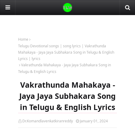
Home
Telugu Devotional songs | song lyrics | Vakrathunda
Mahakaya - Jaya Jaya Subhakara Song in Telugu & English
Lyrics | lyrics
Vakrathunda Mahakaya - Jaya Jaya Subhakara Song in
Telugu & English Lyrics
Vakrathunda Mahakaya -
Jaya Jaya Subhakara Song
in Telugu & English Lyrics
Dr.Komandlavenkatkiranreddy
January 01, 2024