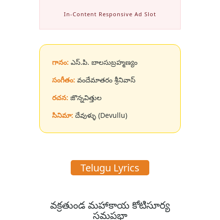
In-Content Responsive Ad Slot
గానం:
ఎస్.పి. బాలసుబ్రహ్మణ్యం
సంగీతం:
వందేమాతరం శ్రీనివాస్
రచన:
జొన్నవిత్తుల
సినిమా:
దేవుళ్ళు (Devullu)
Telugu Lyrics
వక్రతుండ మహాకాయ కోటిసూర్య
సమప్రభా