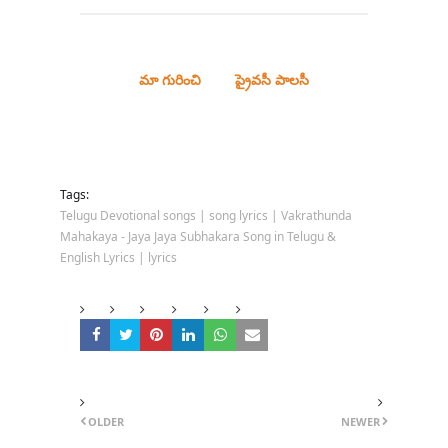
మా గురించి
ప్రైవసీ పాలసీ
Tags:
Telugu Devotional songs | song lyrics | Vakrathunda
Mahakaya - Jaya Jaya Subhakara Song in Telugu &
English Lyrics | lyrics
OLDER
NEWER