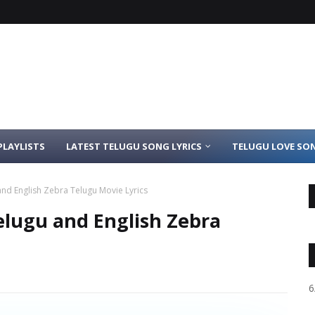
PLAYLISTS
LATEST TELUGU SONG LYRICS
TELUGU LOVE SON
and English Zebra Telugu Movie Lyrics
elugu and English Zebra
6