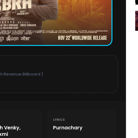
h Revenue Billboard ]
LYRICS
h Venky,
Purnachary
axmi