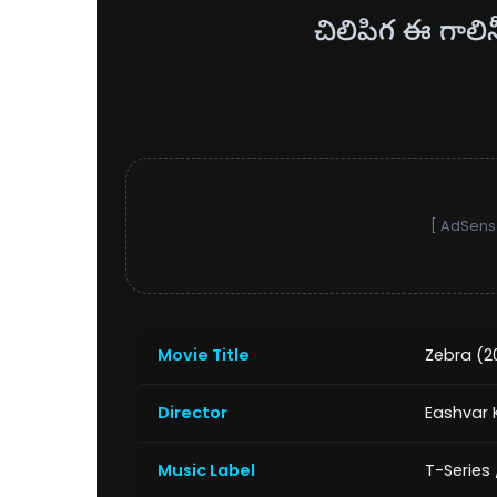
చిలిపిగ ఈ గాలిన
[ AdSense
Movie Title
Zebra (2
Director
Eashvar 
Music Label
T-Series 