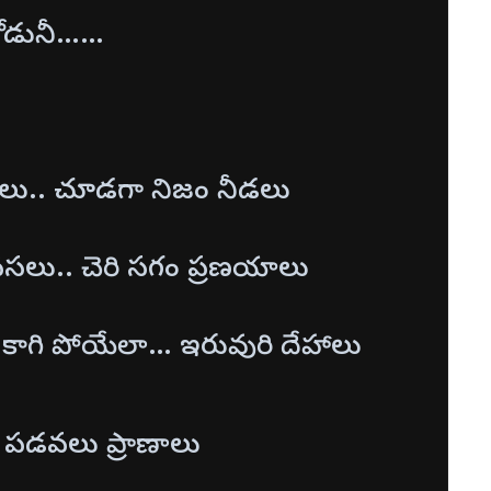
తోడునీ……
ేమసలు.. చూడగా నిజం నీడలు
సలు.. చెరి సగం ప్రణయాలు
కాగి పోయేలా… ఇరువురి దేహాలు
 పడవలు ప్రాణాలు