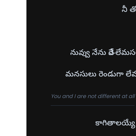
నీ 
నువ్వు నేను వేరే-ల
మనసులు రెండుగా లేవ
You and I are not different at all
కాగితాలయ్యే