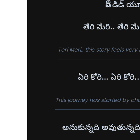
వేర్ డిడ్ య
తేరి మేరి.. తేరి మ
Teri Meri.. this story feels very
ఏరి కోరి… ఏరి కో
This journey has started by ch
అనుకున్నది అవుతున్నద