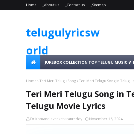
Home
_About us
_Contact us
_Sitemap
telugulyricsw
orld
JUKEBOX COLLECTION TOP TELUGU MUSIC 🎵 
Home
Teri Meri Telugu Song
Teri Meri Telugu Song in Telugu 
Teri Meri Telugu Song in T
Telugu Movie Lyrics
Dr.Komandlavenkatkiranreddy
November 16, 2024