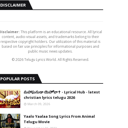
DISCLAIMER
Disclaimer:
This platform is an educational resource. All lyrical
content, audio-visual assets, and trademarks belong to their
respective copyright holders. Our utilization of this material is
based on fair use principles for informational purposes and
public music news updates.
© 2026 Telugu Lyrics World. All Rights Reserved.
POPULAR POSTS
​మహాఘనుడా యెహోవా✝️ - Lyrical Hub - latest
christian lyrics telugu 2026
March 09, 2026
Yaalo Yaalaa Song Lyrics From Animal
Telugu Movie