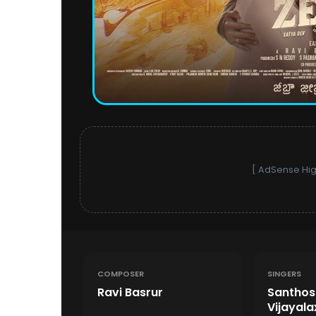
[ AdSense Hig
COMPOSER
SINGERS
Ravi Basrur
Santhos
Vijayal