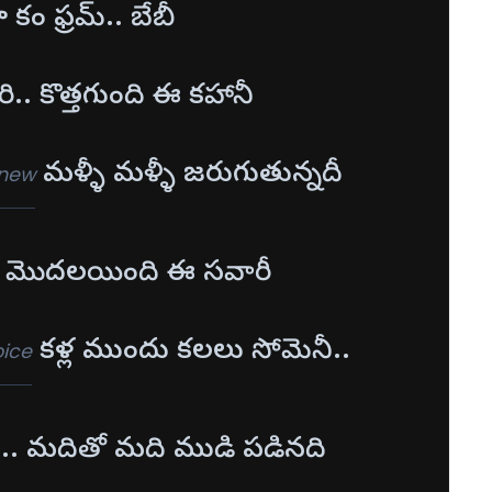
ూ కం ఫ్రమ్.. బేబీ
ేరి.. కొత్తగుంది ఈ కహానీ
మళ్ళీ మళ్ళీ జరుగుతున్నదీ
 new
రి.. మొదలయింది ఈ సవారీ
కళ్ల ముందు కలలు సోమెనీ..
oice
ి.. మదితో మది ముడి పడినది