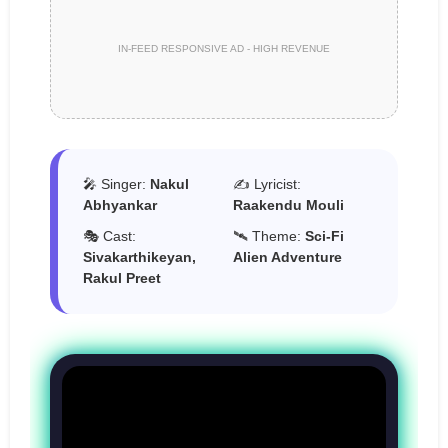
IN-FEED RESPONSIVE AD - HIGH REVENUE
🎤 Singer:
Nakul
✍️ Lyricist:
Abhyankar
Raakendu Mouli
🎭 Cast:
🛰️ Theme:
Sci-Fi
Sivakarthikeyan,
Alien Adventure
Rakul Preet