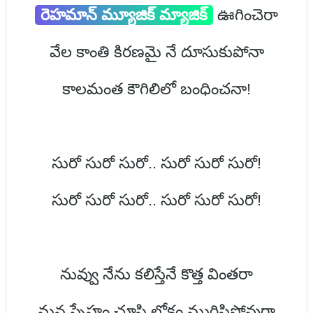
రెహమాన్ మ్యూజిక్ మ్యాజిక్
ఊగించెరా
వేల కాంతి కిరణమై నే దూసుకుపోనా
కాలమంత కౌగిలిలో బంధించనా!
సురో సురో సురో.. సురో సురో సురో!
సురో సురో సురో.. సురో సురో సురో!
నువ్వు నేను కలిస్తేనే కొత్త వింతరా
మన స్నేహం చూసి లోకం మురిసిపోవురా