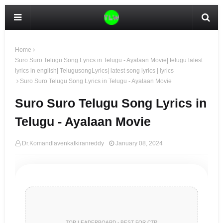
Home
Suro Suro Telugu Song Lyrics in Telugu - Ayalaan Movie| telugu latest
lyrics in english| TelugusongLyrics| latest song lyrics | lyrics
Suro Suro Telugu Song Lyrics in Telugu - Ayalaan Movie
Suro Suro Telugu Song Lyrics in
Telugu - Ayalaan Movie
Dr.Komandlavenkatkiranreddy
January 08, 2024
TOP LEADERBOARD - BEST FOR CTR