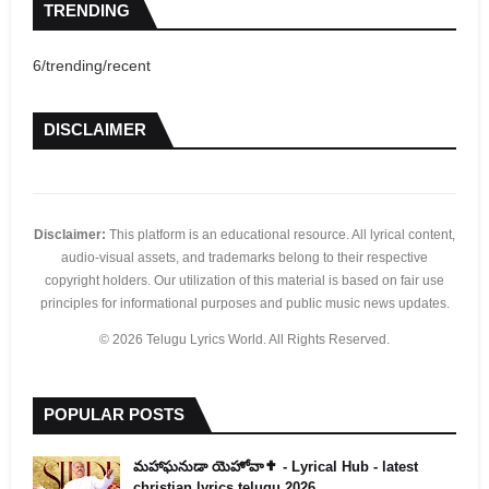
TRENDING
6/trending/recent
DISCLAIMER
Disclaimer:
This platform is an educational resource. All lyrical content,
audio-visual assets, and trademarks belong to their respective
copyright holders. Our utilization of this material is based on fair use
principles for informational purposes and public music news updates.
© 2026 Telugu Lyrics World. All Rights Reserved.
POPULAR POSTS
​మహాఘనుడా యెహోవా✝️ - Lyrical Hub - latest
christian lyrics telugu 2026