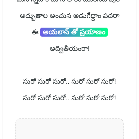
అద్భుతాల అంచున అడుగేద్దాం పదరా
ఈ
అయలాన్ తో ప్రయాణం
అద్వితీయంరా!
సురో సురో సురో.. సురో సురో సురో!
సురో సురో సురో.. సురో సురో సురో!