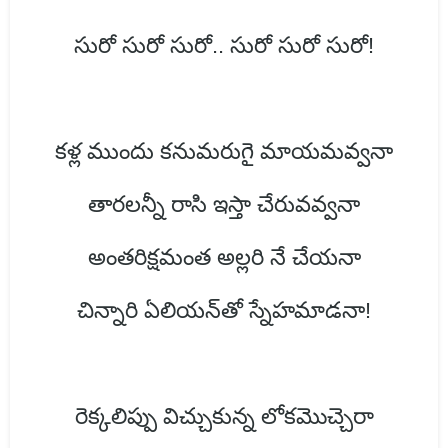
సురో సురో సురో.. సురో సురో సురో!
కళ్ల ముందు కనుమరుగై మాయమవ్వనా
తారలన్నీ రాసి ఇస్తా చేరువవ్వనా
అంతరిక్షమంత అల్లరి నే చేయనా
చిన్నారి ఏలియన్‌తో స్నేహమాడనా!
రెక్కలిప్పు విచ్చుకున్న లోకమొచ్చెరా