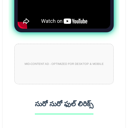
MID-CONTENT AD - OPTIMIZED FOR DESKTOP & MOBILE
సురో సురో ఫుల్ లిరిక్స్