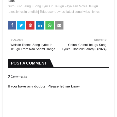
Tags:
Suro Suro Telugu Song Lyrics in Telugu - Ayalaan Movie| telugu
latest lyrics in english| TelugusongLyrics| latest song lyrics | lyrics
OLDER
NEWER
Whistle Theme Song Lyrics in
Chinni Chinni Telugu Song
Telugu From Naa Saami Ranga
Lyrics - Bootcut Balaraju (2024)
POST A COMMENT
0 Comments
If you have any doubts. Please let me know