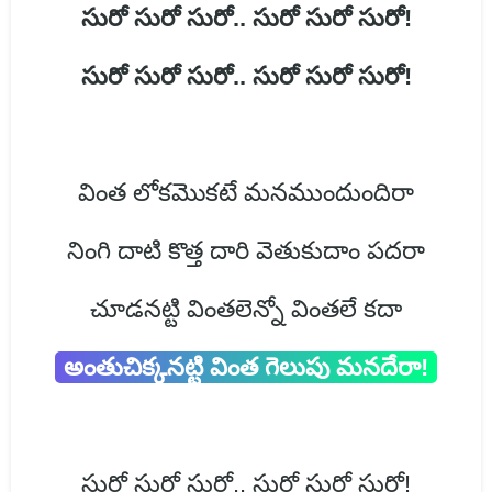
సురో సురో సురో.. సురో సురో సురో!
సురో సురో సురో.. సురో సురో సురో!
వింత లోకమొకటే మనముందుందిరా
నింగి దాటి కొత్త దారి వెతుకుదాం పదరా
చూడనట్టి వింతలెన్నో వింతలే కదా
అంతుచిక్కనట్టి వింత గెలుపు మనదేరా!
సురో సురో సురో.. సురో సురో సురో!