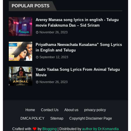
POPULAR POSTS
Arerey Manasa song lyrics in english - Telugu
movie Falaknuma Das – Sid Sriram
November 26, 2023
Priyathama Neevachata Kusalama” Song Lyrics
in English and Telugu
September 12, 2023
Yaalo Yaalaa Song Lyrics From Animal Telugu
Movie
November 26, 2023
Home
Contact Us
About us
privacy policy
DMCA POLICY
Sitemap
Copyright Disclaimer Page
Crafted with
by
Blogging
| Distributed by
author by Dr.Komandla